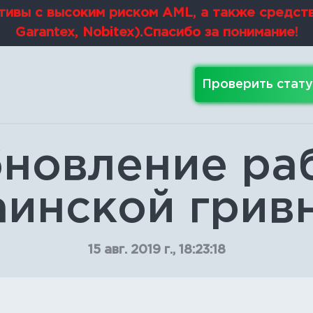
ивы с высоким риском AML, а также средст
Garantex, Nobitex).Спасибо за понимание!
Проверить стату
новление ра
инской гривн
15 авг. 2019 г., 18:23:18