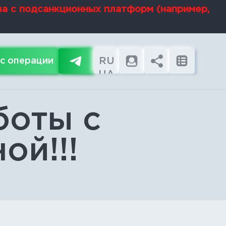
ва с подсанкционных платформ (например,
RU
с операции
UA
EN
боты с
ой!!!